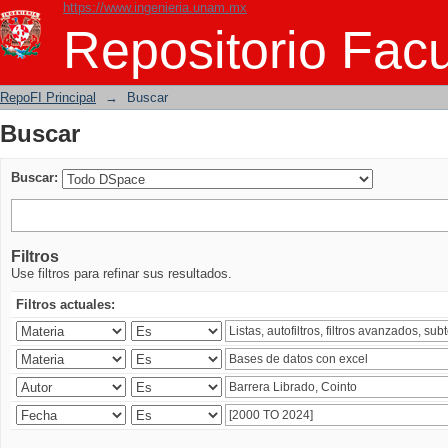
https://www.ingenieria.unam.mx
Buscar
Repositorio Facu
RepoFI Principal
→
Buscar
Buscar
Buscar:
Filtros
Use filtros para refinar sus resultados.
Filtros actuales: