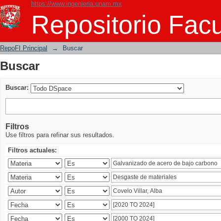
https://www.ingenieria.unam.mx
Buscar
Repositorio Facu
RepoFI Principal
→
Buscar
Buscar
Buscar:
Filtros
Use filtros para refinar sus resultados.
Filtros actuales: