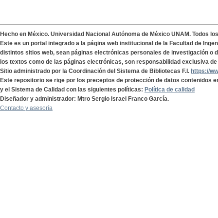
Hecho en México. Universidad Nacional Autónoma de México UNAM. Todos lo
Este es un portal integrado a la página web institucional de la Facultad de Ing
distintos sitios web, sean páginas electrónicas personales de investigación o de
los textos como de las páginas electrónicas, son responsabilidad exclusiva de 
Sitio administrado por la Coordinación del Sistema de Bibliotecas F.I.
https://w
Este repositorio se rige por los preceptos de protección de datos contenidos e
y el Sistema de Calidad con las siguientes políticas:
Política de calidad
Diseñador y administrador: Mtro Sergio Israel Franco García.
Contacto y asesoría