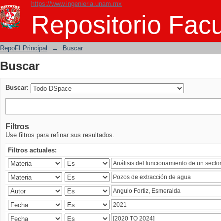
https://www.ingenieria.unam.mx
Buscar
Repositorio Facu
RepoFI Principal
→
Buscar
Buscar
Buscar:
Filtros
Use filtros para refinar sus resultados.
Filtros actuales: