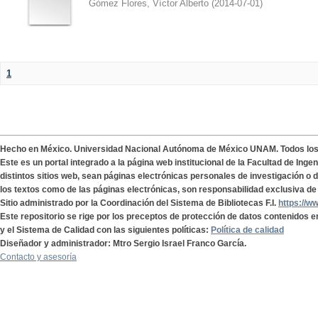
Gómez Flores, Víctor Alberto
(
2014-07-01
)
1
Hecho en México. Universidad Nacional Autónoma de México UNAM. Todos lo
Este es un portal integrado a la página web institucional de la Facultad de Ing
distintos sitios web, sean páginas electrónicas personales de investigación o de
los textos como de las páginas electrónicas, son responsabilidad exclusiva de 
Sitio administrado por la Coordinación del Sistema de Bibliotecas F.I.
https://w
Este repositorio se rige por los preceptos de protección de datos contenidos e
y el Sistema de Calidad con las siguientes políticas:
Política de calidad
Diseñador y administrador: Mtro Sergio Israel Franco García.
Contacto y asesoría