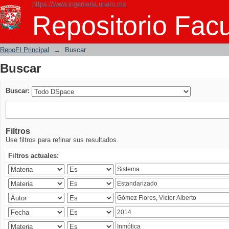
https://www.ingenieria.unam.mx
Buscar
Repositorio Facu
RepoFI Principal
→
Buscar
Buscar
Buscar:
Filtros
Use filtros para refinar sus resultados.
Filtros actuales: