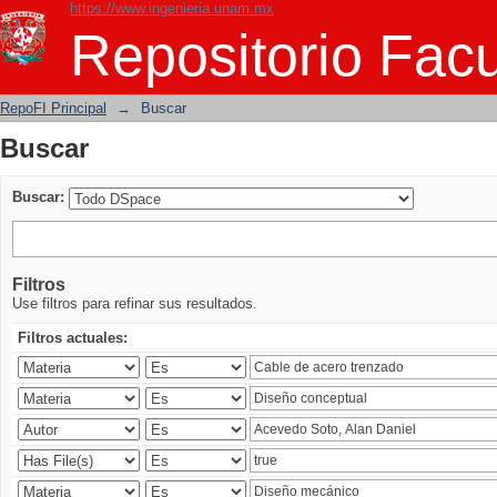
https://www.ingenieria.unam.mx
Buscar
Repositorio Facu
RepoFI Principal
→
Buscar
Buscar
Buscar:
Filtros
Use filtros para refinar sus resultados.
Filtros actuales: