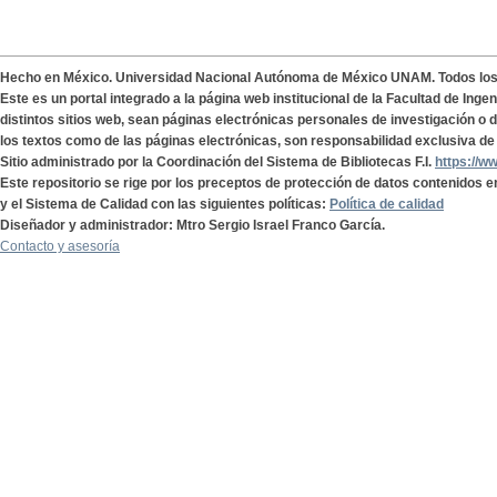
Hecho en México. Universidad Nacional Autónoma de México UNAM. Todos lo
Este es un portal integrado a la página web institucional de la Facultad de Ing
distintos sitios web, sean páginas electrónicas personales de investigación o de
los textos como de las páginas electrónicas, son responsabilidad exclusiva de 
Sitio administrado por la Coordinación del Sistema de Bibliotecas F.I.
https://w
Este repositorio se rige por los preceptos de protección de datos contenidos e
y el Sistema de Calidad con las siguientes políticas:
Política de calidad
Diseñador y administrador: Mtro Sergio Israel Franco García.
Contacto y asesoría