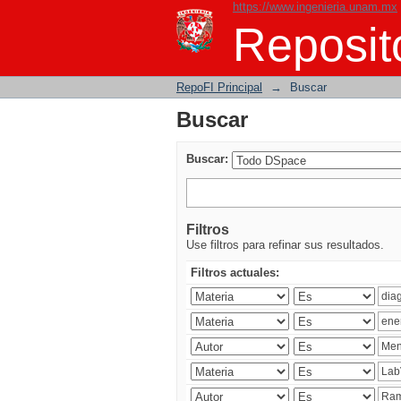
https://www.ingenieria.unam.mx
Buscar
Reposito
RepoFI Principal
→
Buscar
Buscar
Buscar:
Filtros
Use filtros para refinar sus resultados.
Filtros actuales: