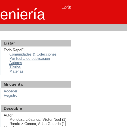
Login
eniería
Listar
Todo RepoFI
Comunidades & Colecciones
Por fecha de publicación
Autores
Títulos
Materias
Mi cuenta
Acceder
Registro
Descubre
Autor
Mendoza Liévanos, Víctor Noel (1)
Ramírez Corona, Adan Gerardo (1)