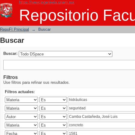
https://www.ingenieria.unam.mx
Buscar
Repositorio Facu
RepoFI Principal
→
Buscar
Buscar
Buscar:
Filtros
Use filtros para refinar sus resultados.
Filtros actuales: