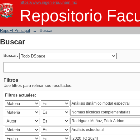
https://www.ingenieria.unam.mx
Buscar
Repositorio Facu
RepoFI Principal
→
Buscar
Buscar
Buscar:
Filtros
Use filtros para refinar sus resultados.
Filtros actuales: