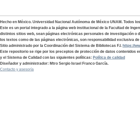
Hecho en México. Universidad Nacional Autónoma de México UNAM. Todos lo
Este es un portal integrado a la página web institucional de la Facultad de Ing
distintos sitios web, sean páginas electrónicas personales de investigación o de
los textos como de las páginas electrónicas, son responsabilidad exclusiva de 
Sitio administrado por la Coordinación del Sistema de Bibliotecas F.I.
https://w
Este repositorio se rige por los preceptos de protección de datos contenidos e
y el Sistema de Calidad con las siguientes políticas:
Política de calidad
Diseñador y administrador: Mtro Sergio Israel Franco García.
Contacto y asesoría