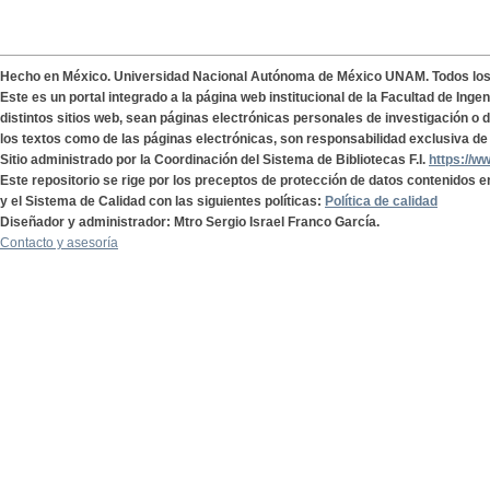
Hecho en México. Universidad Nacional Autónoma de México UNAM. Todos lo
Este es un portal integrado a la página web institucional de la Facultad de Ing
distintos sitios web, sean páginas electrónicas personales de investigación o de
los textos como de las páginas electrónicas, son responsabilidad exclusiva de 
Sitio administrado por la Coordinación del Sistema de Bibliotecas F.I.
https://w
Este repositorio se rige por los preceptos de protección de datos contenidos e
y el Sistema de Calidad con las siguientes políticas:
Política de calidad
Diseñador y administrador: Mtro Sergio Israel Franco García.
Contacto y asesoría