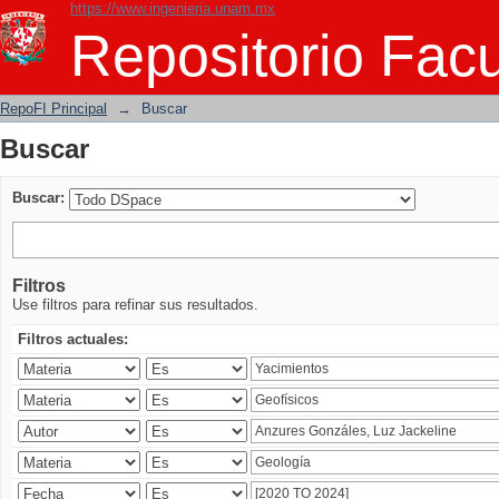
https://www.ingenieria.unam.mx
Buscar
Repositorio Facu
RepoFI Principal
→
Buscar
Buscar
Buscar:
Filtros
Use filtros para refinar sus resultados.
Filtros actuales: