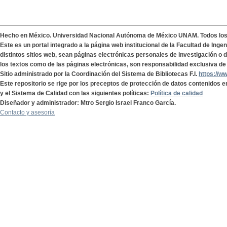
Hecho en México. Universidad Nacional Autónoma de México UNAM. Todos lo
Este es un portal integrado a la página web institucional de la Facultad de Ing
distintos sitios web, sean páginas electrónicas personales de investigación o de
los textos como de las páginas electrónicas, son responsabilidad exclusiva de 
Sitio administrado por la Coordinación del Sistema de Bibliotecas F.I.
https://w
Este repositorio se rige por los preceptos de protección de datos contenidos e
y el Sistema de Calidad con las siguientes políticas:
Política de calidad
Diseñador y administrador: Mtro Sergio Israel Franco García.
Contacto y asesoría