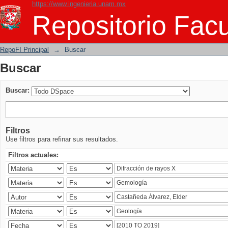
https://www.ingenieria.unam.mx
Buscar
Repositorio Facu
RepoFI Principal
→
Buscar
Buscar
Buscar:
Filtros
Use filtros para refinar sus resultados.
Filtros actuales: