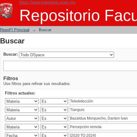
https://www.ingenieria.unam.mx
Buscar
Repositorio Facu
RepoFI Principal
→
Buscar
Buscar
Buscar:
Filtros
Use filtros para refinar sus resultados.
Filtros actuales: