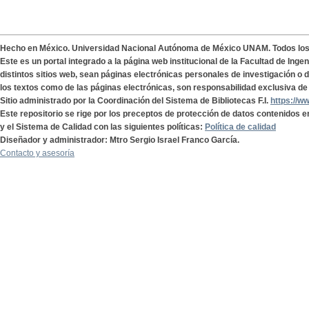
Hecho en México. Universidad Nacional Autónoma de México UNAM. Todos lo
Este es un portal integrado a la página web institucional de la Facultad de Ing
distintos sitios web, sean páginas electrónicas personales de investigación o de
los textos como de las páginas electrónicas, son responsabilidad exclusiva de 
Sitio administrado por la Coordinación del Sistema de Bibliotecas F.I.
https://w
Este repositorio se rige por los preceptos de protección de datos contenidos e
y el Sistema de Calidad con las siguientes políticas:
Política de calidad
Diseñador y administrador: Mtro Sergio Israel Franco García.
Contacto y asesoría