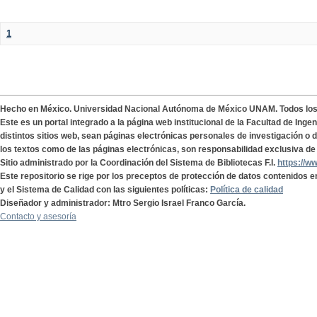
1
Hecho en México. Universidad Nacional Autónoma de México UNAM. Todos lo
Este es un portal integrado a la página web institucional de la Facultad de Ing
distintos sitios web, sean páginas electrónicas personales de investigación o de
los textos como de las páginas electrónicas, son responsabilidad exclusiva de 
Sitio administrado por la Coordinación del Sistema de Bibliotecas F.I.
https://w
Este repositorio se rige por los preceptos de protección de datos contenidos e
y el Sistema de Calidad con las siguientes políticas:
Política de calidad
Diseñador y administrador: Mtro Sergio Israel Franco García.
Contacto y asesoría