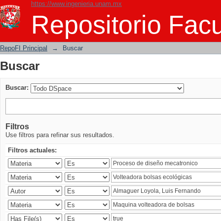
https://www.ingenieria.unam.mx
Buscar
Repositorio Facu
RepoFI Principal
→
Buscar
Buscar
Buscar:
Filtros
Use filtros para refinar sus resultados.
Filtros actuales: