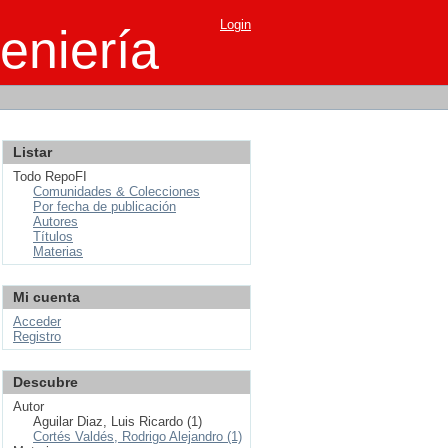
Login
eniería
Listar
Todo RepoFI
Comunidades & Colecciones
Por fecha de publicación
Autores
Títulos
Materias
Mi cuenta
Acceder
Registro
Descubre
Autor
Aguilar Diaz, Luis Ricardo (1)
Cortés Valdés, Rodrigo Alejandro (1)