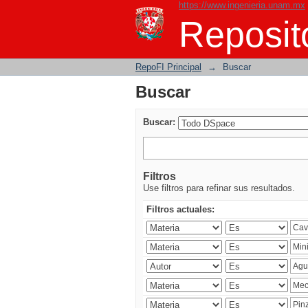
https://www.ingenieria.unam.mx
Buscar
Reposito
RepoFI Principal
→
Buscar
Buscar
Buscar:
Filtros
Use filtros para refinar sus resultados.
Filtros actuales: