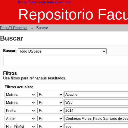
https://www.ingenieria.unam.mx
Buscar
Repositorio Facu
RepoFI Principal
→
Buscar
Buscar
Buscar:
Filtros
Use filtros para refinar sus resultados.
Filtros actuales: