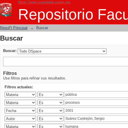
https://www.ingenieria.unam.mx
Buscar
Repositorio Facu
RepoFI Principal
→
Buscar
Buscar
Buscar:
Filtros
Use filtros para refinar sus resultados.
Filtros actuales: