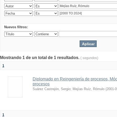
Nuevos filtros:
Mostrando 1 de un total de 1 resultados.
( segundos)
1
Diplomado en Reingeniería de procesos, Módu
procesos
Suárez Castrejón, Sergio
;
Mejías Ruíz, Rómulo
(
2001-0
1