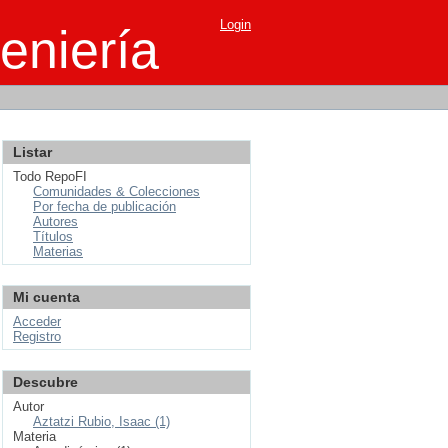
Login
eniería
Listar
Todo RepoFI
Comunidades & Colecciones
Por fecha de publicación
Autores
Títulos
Materias
Mi cuenta
Acceder
Registro
Descubre
Autor
Aztatzi Rubio, Isaac (1)
Materia