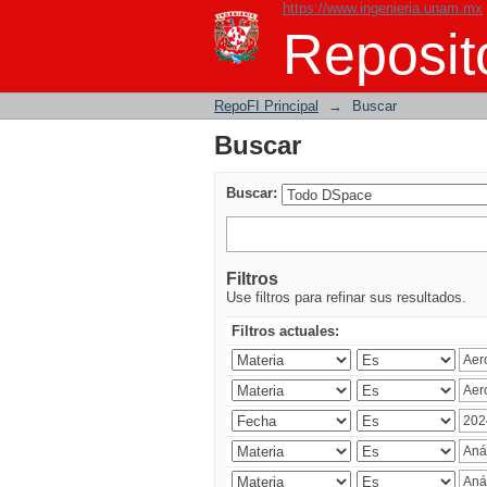
https://www.ingenieria.unam.mx
Buscar
Reposito
RepoFI Principal
→
Buscar
Buscar
Buscar:
Filtros
Use filtros para refinar sus resultados.
Filtros actuales: