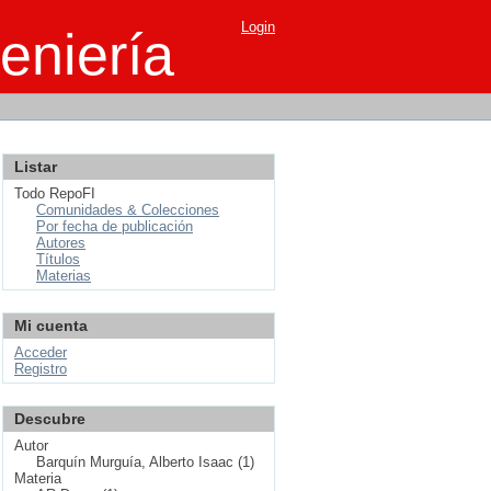
Login
eniería
Listar
Todo RepoFI
Comunidades & Colecciones
Por fecha de publicación
Autores
Títulos
Materias
Mi cuenta
Acceder
Registro
Descubre
Autor
Barquín Murguía, Alberto Isaac (1)
Materia