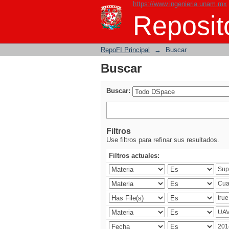
https://www.ingenieria.unam.mx
Buscar
Reposito
RepoFI Principal
→
Buscar
Buscar
Buscar:
Filtros
Use filtros para refinar sus resultados.
Filtros actuales: