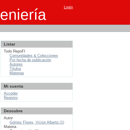
Login
eniería
Listar
Todo RepoFI
Comunidades & Colecciones
Por fecha de publicación
Autores
Títulos
Materias
Mi cuenta
Acceder
Registro
Descubre
Autor
Gómez Flores, Víctor Alberto (1)
Materia