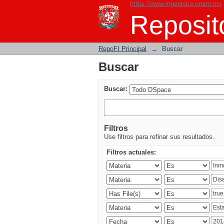
https://www.ingenieria.unam.mx
Buscar
Reposito
RepoFI Principal
→
Buscar
Buscar
Buscar:
Filtros
Use filtros para refinar sus resultados.
Filtros actuales: