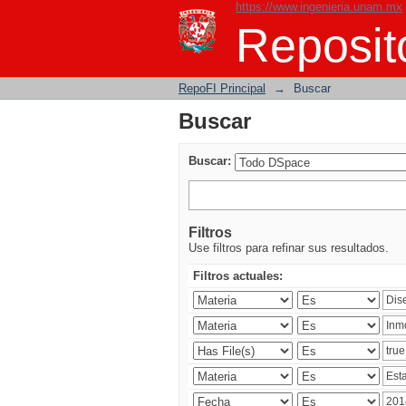
https://www.ingenieria.unam.mx
Buscar
Reposito
RepoFI Principal
→
Buscar
Buscar
Buscar:
Filtros
Use filtros para refinar sus resultados.
Filtros actuales: