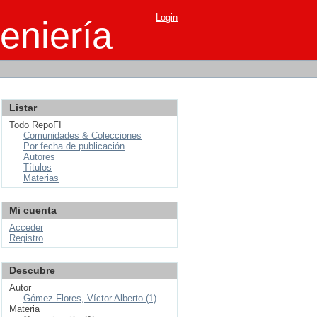
Login
eniería
Listar
Todo RepoFI
Comunidades & Colecciones
Por fecha de publicación
Autores
Títulos
Materias
Mi cuenta
Acceder
Registro
Descubre
Autor
Gómez Flores, Víctor Alberto (1)
Materia