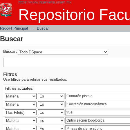
https://www.ingenieria.unam.mx
Buscar
Repositorio Facu
RepoFI Principal
→
Buscar
Buscar
Buscar:
Filtros
Use filtros para refinar sus resultados.
Filtros actuales: