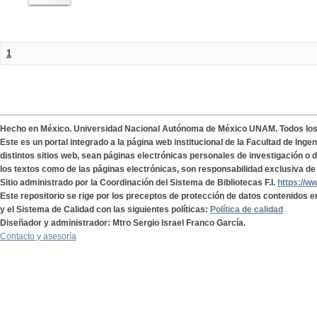
1
Hecho en México. Universidad Nacional Autónoma de México UNAM. Todos lo
Este es un portal integrado a la página web institucional de la Facultad de Ing
distintos sitios web, sean páginas electrónicas personales de investigación o de
los textos como de las páginas electrónicas, son responsabilidad exclusiva de 
Sitio administrado por la Coordinación del Sistema de Bibliotecas F.I.
https://w
Este repositorio se rige por los preceptos de protección de datos contenidos e
y el Sistema de Calidad con las siguientes políticas:
Política de calidad
Diseñador y administrador: Mtro Sergio Israel Franco García.
Contacto y asesoría