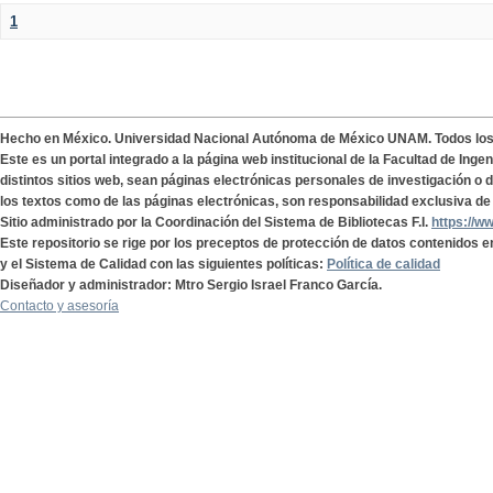
1
Hecho en México. Universidad Nacional Autónoma de México UNAM. Todos lo
Este es un portal integrado a la página web institucional de la Facultad de Ing
distintos sitios web, sean páginas electrónicas personales de investigación o de
los textos como de las páginas electrónicas, son responsabilidad exclusiva de 
Sitio administrado por la Coordinación del Sistema de Bibliotecas F.I.
https://w
Este repositorio se rige por los preceptos de protección de datos contenidos e
y el Sistema de Calidad con las siguientes políticas:
Política de calidad
Diseñador y administrador: Mtro Sergio Israel Franco García.
Contacto y asesoría