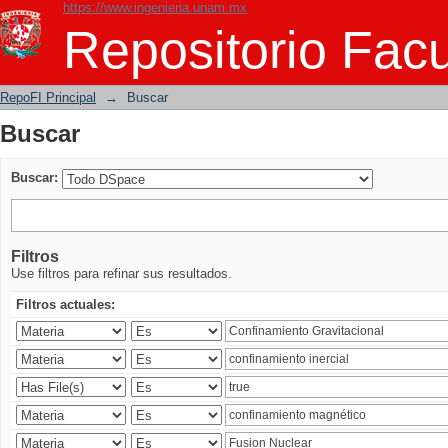
https://www.ingenieria.unam.mx
Buscar
Repositorio Facu
RepoFI Principal
→
Buscar
Buscar
Buscar:
Filtros
Use filtros para refinar sus resultados.
Filtros actuales: