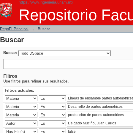
https://www.ingenieria.unam.mx
Buscar
Repositorio Facu
RepoFI Principal
→
Buscar
Buscar
Buscar:
Filtros
Use filtros para refinar sus resultados.
Filtros actuales: