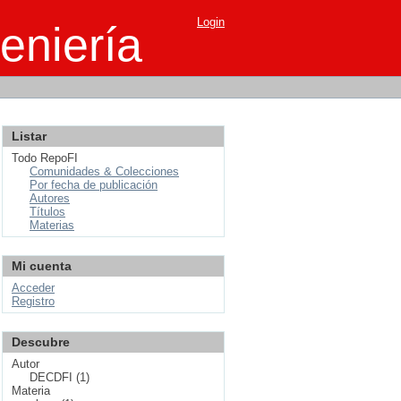
Login
eniería
Listar
Todo RepoFI
Comunidades & Colecciones
Por fecha de publicación
Autores
Títulos
Materias
Mi cuenta
Acceder
Registro
Descubre
Autor
DECDFI (1)
Materia