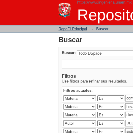
https://www.ingenieria.unam.mx
Buscar
Reposito
RepoFI Principal
→
Buscar
Buscar
Buscar:
Filtros
Use filtros para refinar sus resultados.
Filtros actuales: