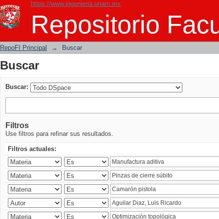
https://www.ingenieria.unam.mx
Buscar
Repositorio Facu
RepoFI Principal
→
Buscar
Buscar
Buscar:
Filtros
Use filtros para refinar sus resultados.
Filtros actuales: