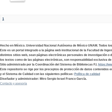
1
Hecho en México. Universidad Nacional Autónoma de México UNAM. Todos lo
Este es un portal integrado a la página web institucional de la Facultad de Ing
distintos sitios web, sean páginas electrónicas personales de investigación o de
los textos como de las páginas electrónicas, son responsabilidad exclusiva de 
Sitio administrado por la Coordinación del Sistema de Bibliotecas F.I.
https://w
Este repositorio se rige por los preceptos de protección de datos contenidos e
y el Sistema de Calidad con las siguientes políticas:
Política de calidad
Diseñador y administrador: Mtro Sergio Israel Franco García.
Contacto y asesoría