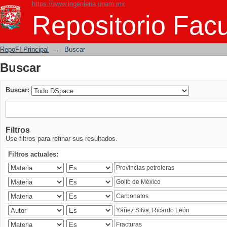
https://www.ingenieria.unam.mx
Buscar
Repositorio Facu
RepoFI Principal
→
Buscar
Buscar
Buscar:
Filtros
Use filtros para refinar sus resultados.
Filtros actuales: