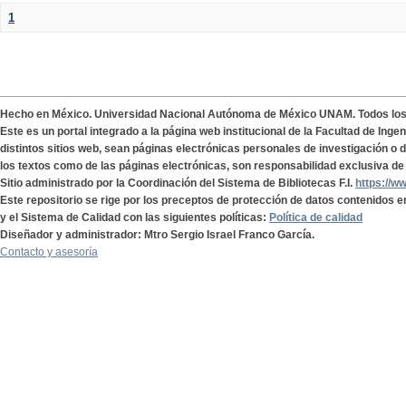
1
Hecho en México. Universidad Nacional Autónoma de México UNAM. Todos lo
Este es un portal integrado a la página web institucional de la Facultad de Ing
distintos sitios web, sean páginas electrónicas personales de investigación o de
los textos como de las páginas electrónicas, son responsabilidad exclusiva de 
Sitio administrado por la Coordinación del Sistema de Bibliotecas F.I.
https://w
Este repositorio se rige por los preceptos de protección de datos contenidos e
y el Sistema de Calidad con las siguientes políticas:
Política de calidad
Diseñador y administrador: Mtro Sergio Israel Franco García.
Contacto y asesoría