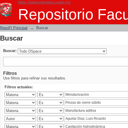
https://www.ingenieria.unam.mx
Buscar
Repositorio Facu
RepoFI Principal
→
Buscar
Buscar
Buscar:
Filtros
Use filtros para refinar sus resultados.
Filtros actuales: