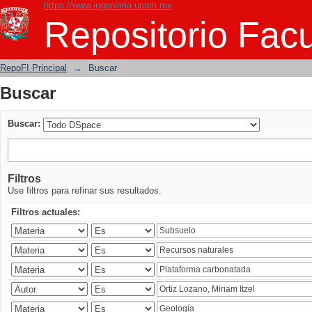
https://www.ingenieria.unam.mx
Buscar
Repositorio Facu
RepoFI Principal
→
Buscar
Buscar
Buscar:
Filtros
Use filtros para refinar sus resultados.
Filtros actuales: