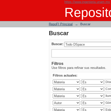
https://www.ingenieria.unam.mx
Buscar
Reposito
RepoFI Principal
→
Buscar
Buscar
Buscar:
Filtros
Use filtros para refinar sus resultados.
Filtros actuales: