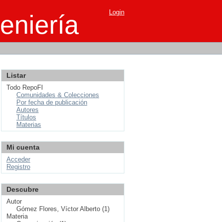
Login
eniería
Listar
Todo RepoFI
Comunidades & Colecciones
Por fecha de publicación
Autores
Títulos
Materias
Mi cuenta
Acceder
Registro
Descubre
Autor
Gómez Flores, Víctor Alberto (1)
Materia