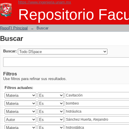
https://www.ingenieria.unam.mx
Buscar
Repositorio Facu
RepoFI Principal
→
Buscar
Buscar
Buscar:
Filtros
Use filtros para refinar sus resultados.
Filtros actuales: