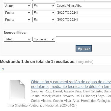
Nuevos filtros:
Mostrando 1 de un total de 1 resultados.
( segundos)
1
Obtención y caracterización de capas de ele
nodulares, mediante técnicas de difusión ter
Sánchez Ruiz, Daniel
;
Agredo Diaz, Dayi Gilberto
;
Barb
Jesús Rafael
;
Valdez Navarro, Raúl Gilberto
;
Olaya Flor
Carlos Alberto
;
Covelo Villar, Alba
;
Hernández Gallegos,
Irma
(
Instituto Politécnico Nacional
,
2020-04-27
)