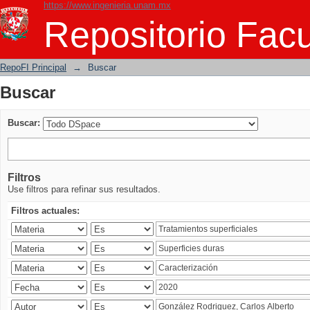
https://www.ingenieria.unam.mx
Buscar
Repositorio Facu
RepoFI Principal
→
Buscar
Buscar
Buscar:
Filtros
Use filtros para refinar sus resultados.
Filtros actuales: