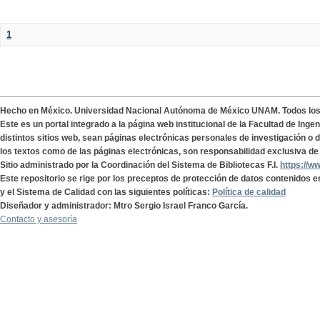
1
Hecho en México. Universidad Nacional Autónoma de México UNAM. Todos lo
Este es un portal integrado a la página web institucional de la Facultad de Ing
distintos sitios web, sean páginas electrónicas personales de investigación o de
los textos como de las páginas electrónicas, son responsabilidad exclusiva de 
Sitio administrado por la Coordinación del Sistema de Bibliotecas F.I.
https://w
Este repositorio se rige por los preceptos de protección de datos contenidos e
y el Sistema de Calidad con las siguientes políticas:
Política de calidad
Diseñador y administrador: Mtro Sergio Israel Franco García.
Contacto y asesoría