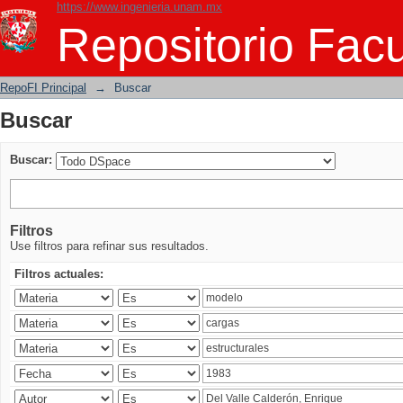
https://www.ingenieria.unam.mx
Buscar
Repositorio Facu
RepoFI Principal
→
Buscar
Buscar
Buscar:
Filtros
Use filtros para refinar sus resultados.
Filtros actuales: