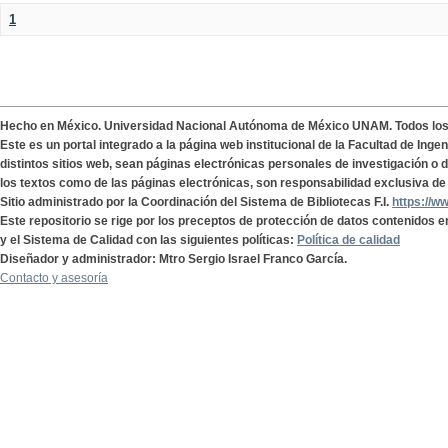
1
Hecho en México. Universidad Nacional Autónoma de México UNAM. Todos lo
Este es un portal integrado a la página web institucional de la Facultad de Ing
distintos sitios web, sean páginas electrónicas personales de investigación o de
los textos como de las páginas electrónicas, son responsabilidad exclusiva de 
Sitio administrado por la Coordinación del Sistema de Bibliotecas F.I.
https://w
Este repositorio se rige por los preceptos de protección de datos contenidos e
y el Sistema de Calidad con las siguientes políticas:
Política de calidad
Diseñador y administrador: Mtro Sergio Israel Franco García.
Contacto y asesoría