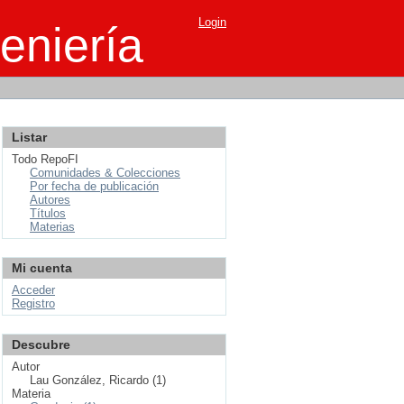
Login
eniería
Listar
Todo RepoFI
Comunidades & Colecciones
Por fecha de publicación
Autores
Títulos
Materias
Mi cuenta
Acceder
Registro
Descubre
Autor
Lau González, Ricardo (1)
Materia