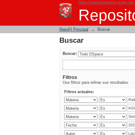
https://www.ingenieria.unam.mx
Buscar
Reposito
RepoFI Principal
→
Buscar
Buscar
Buscar:
Filtros
Use filtros para refinar sus resultados.
Filtros actuales: