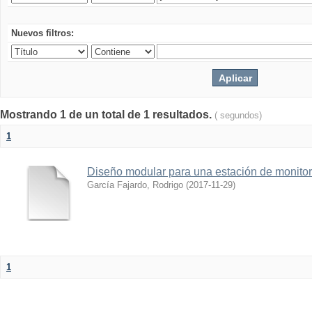
Nuevos filtros:
Mostrando 1 de un total de 1 resultados.
( segundos)
1
Diseño modular para una estación de monitor
García Fajardo, Rodrigo
(
2017-11-29
)
1