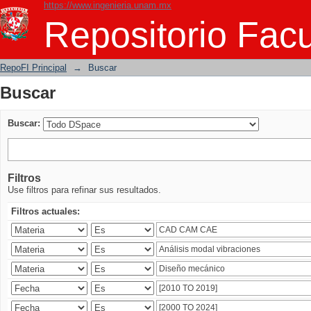
https://www.ingenieria.unam.mx
Buscar
Repositorio Facu
RepoFI Principal
→
Buscar
Buscar
Buscar:
Filtros
Use filtros para refinar sus resultados.
Filtros actuales: