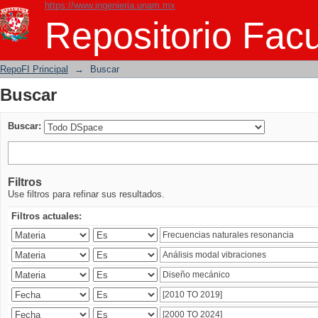
https://www.ingenieria.unam.mx
Buscar
Repositorio Facu
RepoFI Principal
→
Buscar
Buscar
Buscar:
Filtros
Use filtros para refinar sus resultados.
Filtros actuales: