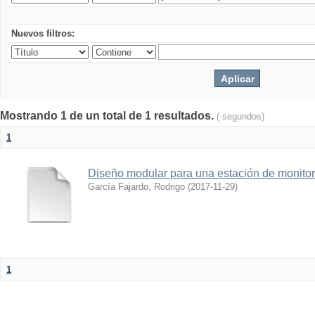
Nuevos filtros:
Mostrando 1 de un total de 1 resultados.
( segundos)
1
Diseño modular para una estación de monitor
García Fajardo, Rodrigo
(
2017-11-29
)
1