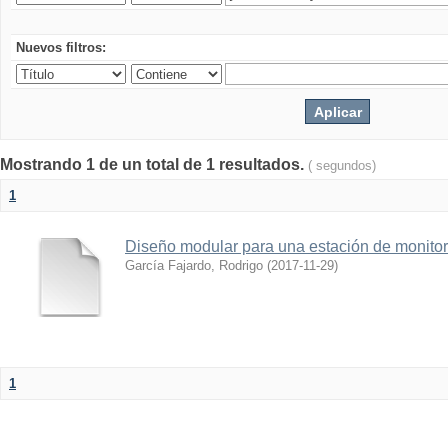
Nuevos filtros:
Mostrando 1 de un total de 1 resultados.
( segundos)
1
Diseño modular para una estación de monitor
García Fajardo, Rodrigo
(
2017-11-29
)
1