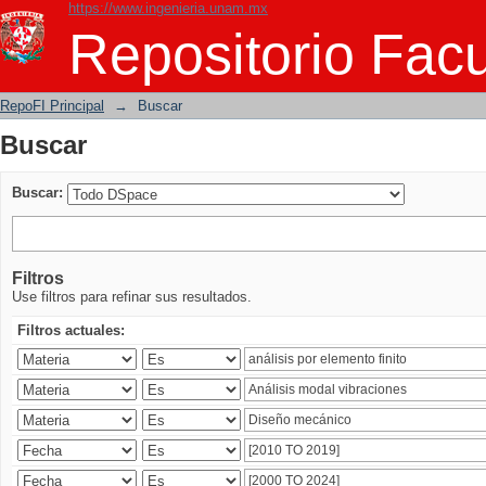
https://www.ingenieria.unam.mx
Buscar
Repositorio Facu
RepoFI Principal
→
Buscar
Buscar
Buscar:
Filtros
Use filtros para refinar sus resultados.
Filtros actuales: