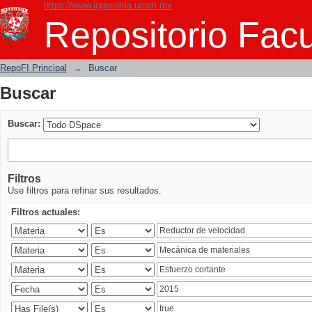
https://www.ingenieria.unam.mx
Buscar
Repositorio Facu
RepoFI Principal
→
Buscar
Buscar
Buscar:
Filtros
Use filtros para refinar sus resultados.
Filtros actuales: