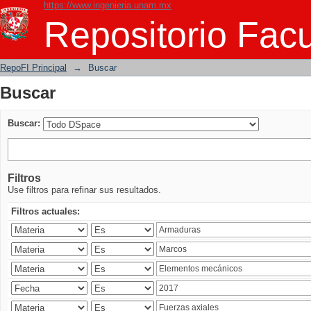
https://www.ingenieria.unam.mx
Buscar
Repositorio Facu
RepoFI Principal
→
Buscar
Buscar
Buscar:
Filtros
Use filtros para refinar sus resultados.
Filtros actuales: