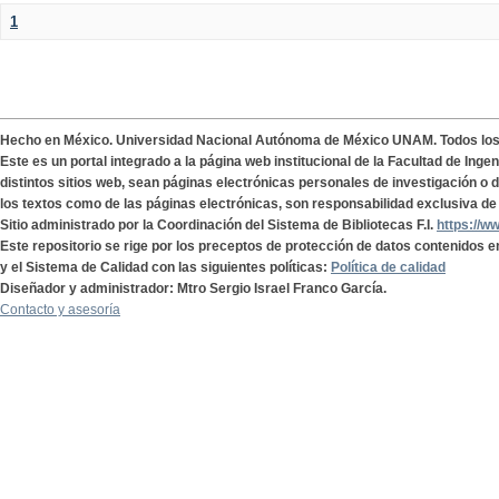
1
Hecho en México. Universidad Nacional Autónoma de México UNAM. Todos lo
Este es un portal integrado a la página web institucional de la Facultad de Ing
distintos sitios web, sean páginas electrónicas personales de investigación o de
los textos como de las páginas electrónicas, son responsabilidad exclusiva de 
Sitio administrado por la Coordinación del Sistema de Bibliotecas F.I.
https://w
Este repositorio se rige por los preceptos de protección de datos contenidos e
y el Sistema de Calidad con las siguientes políticas:
Política de calidad
Diseñador y administrador: Mtro Sergio Israel Franco García.
Contacto y asesoría