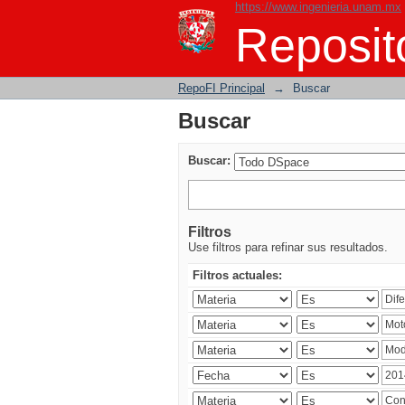
https://www.ingenieria.unam.mx
Buscar
Reposito
RepoFI Principal
→
Buscar
Buscar
Buscar:
Filtros
Use filtros para refinar sus resultados.
Filtros actuales: