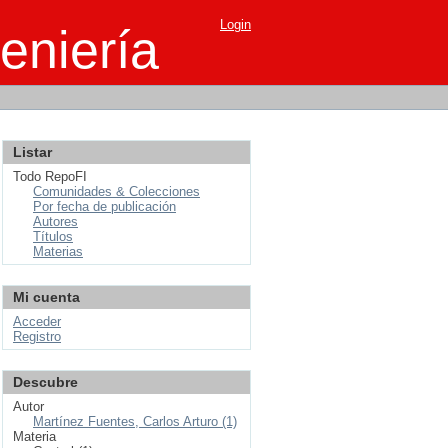
Login
eniería
Listar
Todo RepoFI
Comunidades & Colecciones
Por fecha de publicación
Autores
Títulos
Materias
Mi cuenta
Acceder
Registro
Descubre
Autor
Martínez Fuentes, Carlos Arturo (1)
Materia