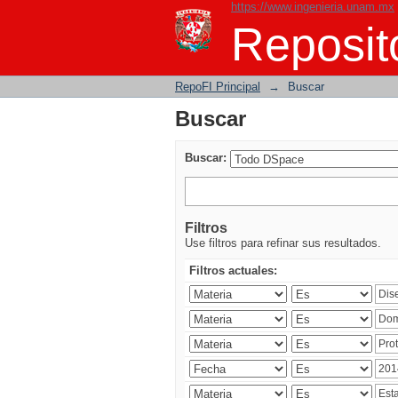
https://www.ingenieria.unam.mx
Buscar
Reposito
RepoFI Principal
→
Buscar
Buscar
Buscar:
Filtros
Use filtros para refinar sus resultados.
Filtros actuales: