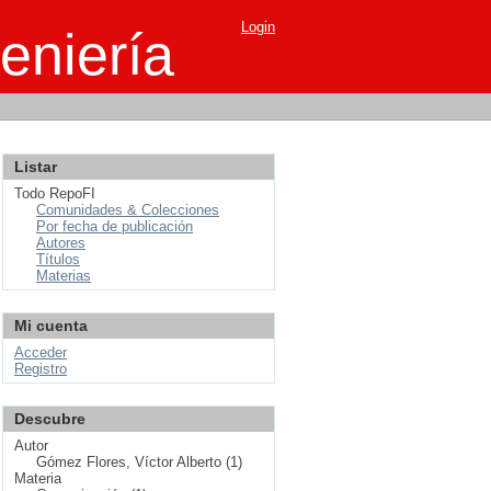
Login
eniería
Listar
Todo RepoFI
Comunidades & Colecciones
Por fecha de publicación
Autores
Títulos
Materias
Mi cuenta
Acceder
Registro
Descubre
Autor
Gómez Flores, Víctor Alberto (1)
Materia