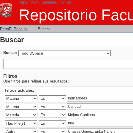
https://www.ingenieria.unam.mx
Buscar
Repositorio Facu
RepoFI Principal
→
Buscar
Buscar
Buscar:
Filtros
Use filtros para refinar sus resultados.
Filtros actuales: