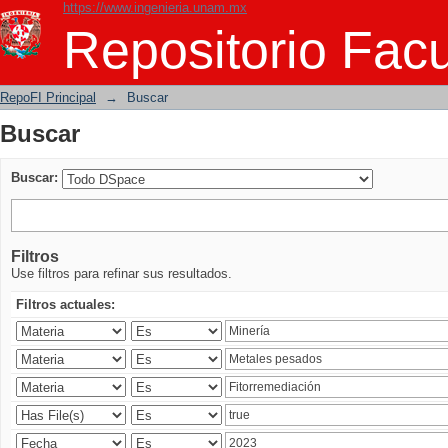
https://www.ingenieria.unam.mx
Buscar
Repositorio Facu
RepoFI Principal
→
Buscar
Buscar
Buscar:
Filtros
Use filtros para refinar sus resultados.
Filtros actuales: