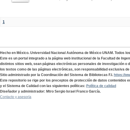
1
Hecho en México. Universidad Nacional Autónoma de México UNAM. Todos lo
Este es un portal integrado a la página web institucional de la Facultad de Ing
distintos sitios web, sean páginas electrónicas personales de investigación o de
los textos como de las páginas electrónicas, son responsabilidad exclusiva de 
Sitio administrado por la Coordinación del Sistema de Bibliotecas F.I.
https://w
Este repositorio se rige por los preceptos de protección de datos contenidos e
y el Sistema de Calidad con las siguientes políticas:
Política de calidad
Diseñador y administrador: Mtro Sergio Israel Franco García.
Contacto y asesoría