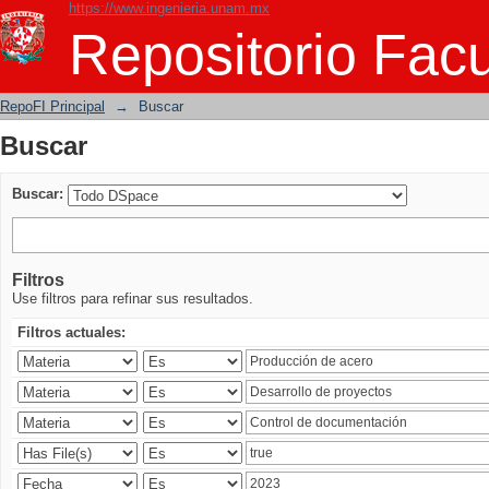
https://www.ingenieria.unam.mx
Buscar
Repositorio Facu
RepoFI Principal
→
Buscar
Buscar
Buscar:
Filtros
Use filtros para refinar sus resultados.
Filtros actuales: