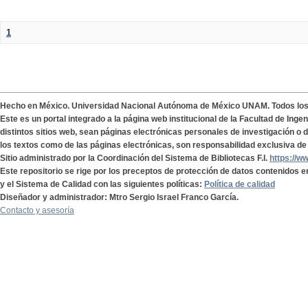
1
Hecho en México. Universidad Nacional Autónoma de México UNAM. Todos lo
Este es un portal integrado a la página web institucional de la Facultad de Ing
distintos sitios web, sean páginas electrónicas personales de investigación o de
los textos como de las páginas electrónicas, son responsabilidad exclusiva de 
Sitio administrado por la Coordinación del Sistema de Bibliotecas F.I.
https://w
Este repositorio se rige por los preceptos de protección de datos contenidos e
y el Sistema de Calidad con las siguientes políticas:
Política de calidad
Diseñador y administrador: Mtro Sergio Israel Franco García.
Contacto y asesoría