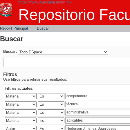
https://www.ingenieria.unam.mx
Buscar
Repositorio Facu
RepoFI Principal
→
Buscar
Buscar
Buscar:
Filtros
Use filtros para refinar sus resultados.
Filtros actuales: