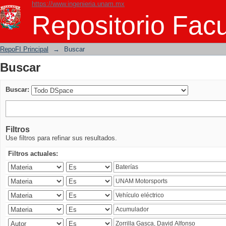
https://www.ingenieria.unam.mx
Buscar
Repositorio Facu
RepoFI Principal
→
Buscar
Buscar
Buscar:
Filtros
Use filtros para refinar sus resultados.
Filtros actuales: