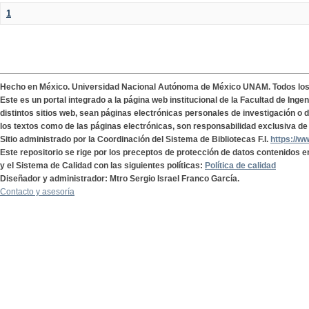
1
Hecho en México. Universidad Nacional Autónoma de México UNAM. Todos lo
Este es un portal integrado a la página web institucional de la Facultad de Ing
distintos sitios web, sean páginas electrónicas personales de investigación o de
los textos como de las páginas electrónicas, son responsabilidad exclusiva de 
Sitio administrado por la Coordinación del Sistema de Bibliotecas F.I.
https://w
Este repositorio se rige por los preceptos de protección de datos contenidos e
y el Sistema de Calidad con las siguientes políticas:
Política de calidad
Diseñador y administrador: Mtro Sergio Israel Franco García.
Contacto y asesoría