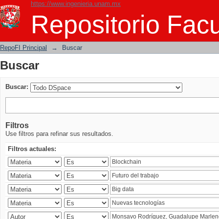
https://www.ingenieria.unam.mx
Buscar
Repositorio Facu
RepoFI Principal
→
Buscar
Buscar
Buscar:
Filtros
Use filtros para refinar sus resultados.
Filtros actuales: