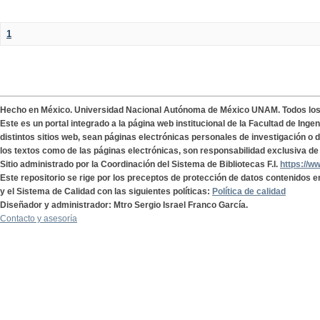
1
Hecho en México. Universidad Nacional Autónoma de México UNAM. Todos lo
Este es un portal integrado a la página web institucional de la Facultad de Ing
distintos sitios web, sean páginas electrónicas personales de investigación o de
los textos como de las páginas electrónicas, son responsabilidad exclusiva de 
Sitio administrado por la Coordinación del Sistema de Bibliotecas F.I.
https://w
Este repositorio se rige por los preceptos de protección de datos contenidos e
y el Sistema de Calidad con las siguientes políticas:
Política de calidad
Diseñador y administrador: Mtro Sergio Israel Franco García.
Contacto y asesoría