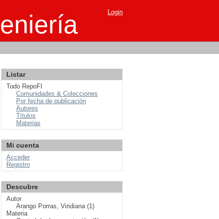
Login
eniería
Listar
Todo RepoFI
Comunidades & Colecciones
Por fecha de publicación
Autores
Títulos
Materias
Mi cuenta
Acceder
Registro
Descubre
Autor
Arango Porras, Viridiana (1)
Materia