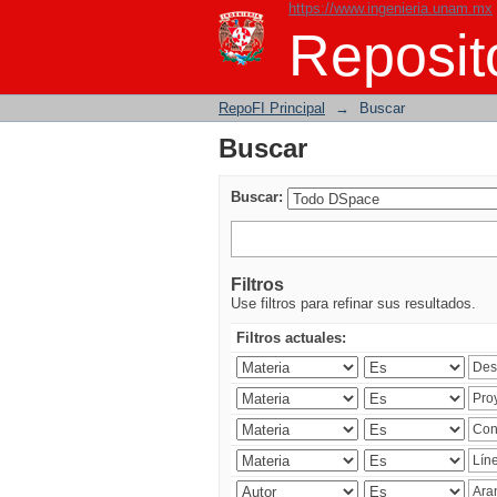
https://www.ingenieria.unam.mx
Buscar
Reposito
RepoFI Principal
→
Buscar
Buscar
Buscar:
Filtros
Use filtros para refinar sus resultados.
Filtros actuales: