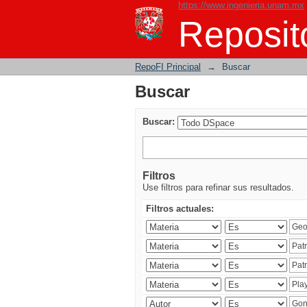
https://www.ingenieria.unam.mx
Buscar
Reposito
RepoFI Principal
→
Buscar
Buscar
Buscar:
Filtros
Use filtros para refinar sus resultados.
Filtros actuales: