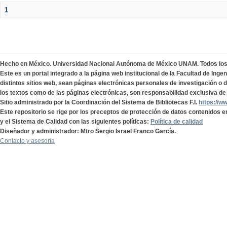
1
Hecho en México. Universidad Nacional Autónoma de México UNAM. Todos lo
Este es un portal integrado a la página web institucional de la Facultad de Ing
distintos sitios web, sean páginas electrónicas personales de investigación o de
los textos como de las páginas electrónicas, son responsabilidad exclusiva de 
Sitio administrado por la Coordinación del Sistema de Bibliotecas F.I.
https://w
Este repositorio se rige por los preceptos de protección de datos contenidos e
y el Sistema de Calidad con las siguientes políticas:
Política de calidad
Diseñador y administrador: Mtro Sergio Israel Franco García.
Contacto y asesoría