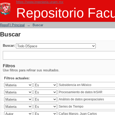
https://www.ingenieria.unam.mx
Buscar
Repositorio Facu
RepoFI Principal
→
Buscar
Buscar
Buscar:
Filtros
Use filtros para refinar sus resultados.
Filtros actuales: