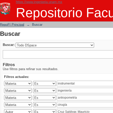
https://www.ingenieria.unam.mx
Buscar
Repositorio Facu
RepoFI Principal
→
Buscar
Buscar
Buscar:
Filtros
Use filtros para refinar sus resultados.
Filtros actuales: