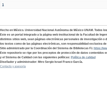
1
Hecho en México. Universidad Nacional Autónoma de México UNAM. Todos lo
Este es un portal integrado a la página web institucional de la Facultad de Ing
distintos sitios web, sean páginas electrónicas personales de investigación o de
los textos como de las páginas electrónicas, son responsabilidad exclusiva de 
Sitio administrado por la Coordinación del Sistema de Bibliotecas F.I.
https://w
Este repositorio se rige por los preceptos de protección de datos contenidos e
y el Sistema de Calidad con las siguientes políticas:
Política de calidad
Diseñador y administrador: Mtro Sergio Israel Franco García.
Contacto y asesoría