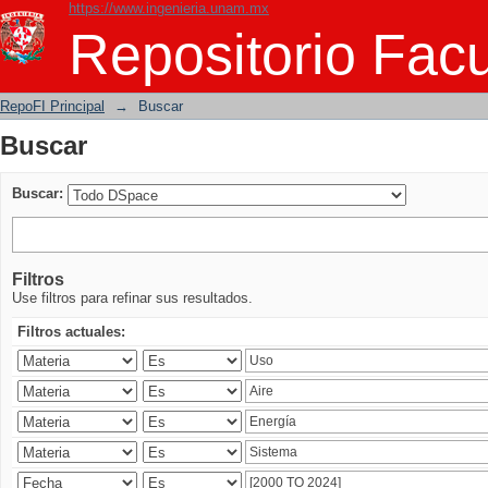
https://www.ingenieria.unam.mx
Buscar
Repositorio Facu
RepoFI Principal
→
Buscar
Buscar
Buscar:
Filtros
Use filtros para refinar sus resultados.
Filtros actuales: